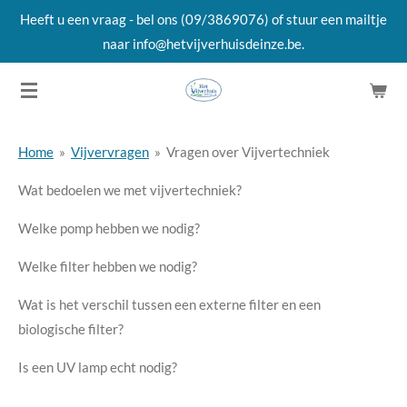
Heeft u een vraag - bel ons (09/3869076) of stuur een mailtje
Ga
naar info@hetvijverhuisdeinze.be.
direct
naar
de
hoofdinhoud
Home
»
Vijvervragen
»
Vragen over Vijvertechniek
Wat bedoelen we met vijvertechniek?
Welke pomp hebben we nodig?
Welke filter hebben we nodig?
Wat is het verschil tussen een externe filter en een
biologische filter?
Is een UV lamp echt nodig?