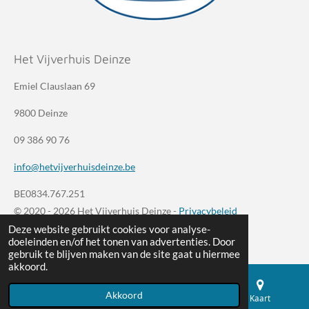
Het Vijverhuis Deinze
Emiel Clauslaan 69
9800 Deinze
09 386 90 76
info@hetvijverhuisdeinze.be
BE0834.767.251
© 2020 - 2026 Het Vijverhuis Deinze -
Privacybeleid
Deze website gebruikt cookies voor analyse-
Powered by
JouwWeb
doeleinden en/of het tonen van advertenties. Door
gebruik te blijven maken van de site gaat u hiermee
akkoord.
Akkoord
E-mailadres
Telefoonnummer
Kaart