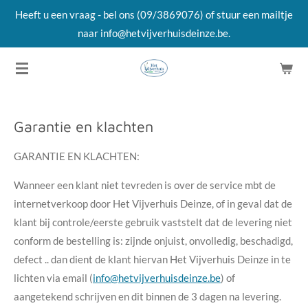
Heeft u een vraag - bel ons (09/3869076) of stuur een mailtje
Ga
naar info@hetvijverhuisdeinze.be.
direct
naar
de
hoofdinhoud
Garantie en klachten
GARANTIE EN KLACHTEN:
Wanneer een klant niet tevreden is over de service mbt de
internetverkoop door Het Vijverhuis Deinze, of in geval dat de
klant bij controle/eerste gebruik vaststelt dat de levering niet
conform de bestelling is: zijnde onjuist, onvolledig, beschadigd,
defect .. dan dient de klant hiervan Het Vijverhuis Deinze in te
lichten via email (
info@hetvijverhuisdeinze.be
) of
aangetekend schrijven en dit binnen de 3 dagen na levering.