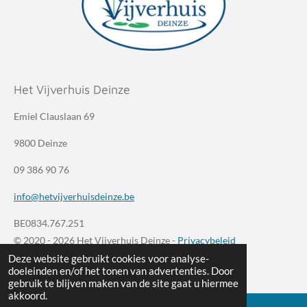
Het Vijverhuis Deinze
Emiel Clauslaan 69
9800 Deinze
09 386 90 76
info@hetvijverhuisdeinze.be
BE0834.767.251
© 2020 - 2026 Het Vijverhuis Deinze -
Privacybeleid
Deze website gebruikt cookies voor analyse-
Powered by
JouwWeb
doeleinden en/of het tonen van advertenties. Door
gebruik te blijven maken van de site gaat u hiermee
akkoord.