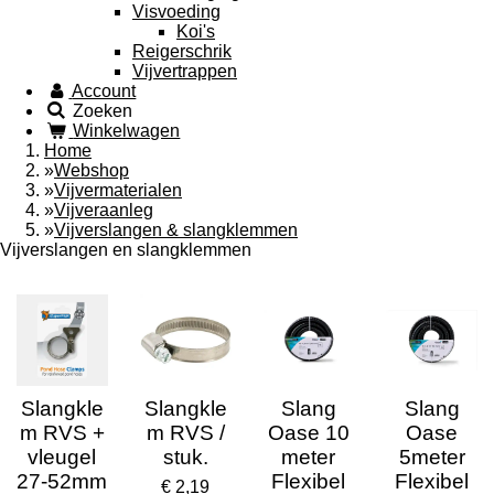
Visvoeding
Koi's
Reigerschrik
Vijvertrappen
Account
Zoeken
Winkelwagen
Home
»
Webshop
»
Vijvermaterialen
»
Vijveraanleg
»
Vijverslangen & slangklemmen
Vijverslangen en slangklemmen
Slangkle
Slangkle
Slang
Slang
m RVS +
m RVS /
Oase 10
Oase
vleugel
stuk.
meter
5meter
27-52mm
Flexibel
Flexibel
€ 2,19