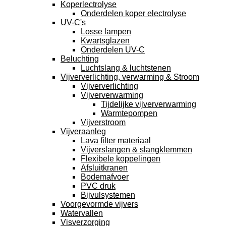
Koperlectrolyse
Onderdelen koper electrolyse
UV-C's
Losse lampen
Kwartsglazen
Onderdelen UV-C
Beluchting
Luchtslang & luchtstenen
Vijververlichting, verwarming & Stroom
Vijververlichting
Vijververwarming
Tijdelijke vijververwarming
Warmtepompen
Vijverstroom
Vijveraanleg
Lava filter materiaal
Vijverslangen & slangklemmen
Flexibele koppelingen
Afsluitkranen
Bodemafvoer
PVC druk
Bijvulsystemen
Voorgevormde vijvers
Watervallen
Visverzorging