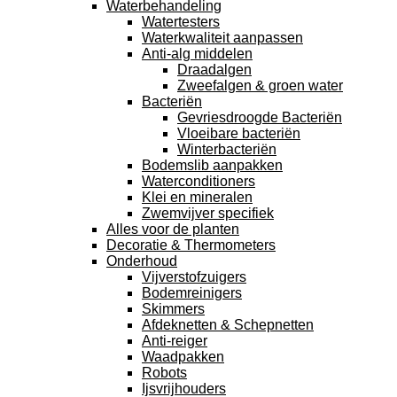
Waterbehandeling
Watertesters
Waterkwaliteit aanpassen
Anti-alg middelen
Draadalgen
Zweefalgen & groen water
Bacteriën
Gevriesdroogde Bacteriën
Vloeibare bacteriën
Winterbacteriën
Bodemslib aanpakken
Waterconditioners
Klei en mineralen
Zwemvijver specifiek
Alles voor de planten
Decoratie & Thermometers
Onderhoud
Vijverstofzuigers
Bodemreinigers
Skimmers
Afdeknetten & Schepnetten
Anti-reiger
Waadpakken
Robots
Ijsvrijhouders