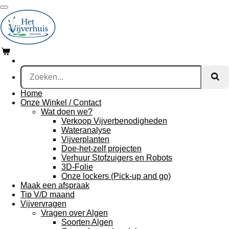
Ga
direct
naar
de
hoofdinhoud
Home
Onze Winkel / Contact
Wat doen we?
Verkoop Vijverbenodigheden
Wateranalyse
Vijverplanten
Doe-het-zelf projecten
Verhuur Stofzuigers en Robots
3D-Folie
Onze lockers (Pick-up and go)
Maak een afspraak
Tip V/D maand
Vijvervragen
Vragen over Algen
Soorten Algen