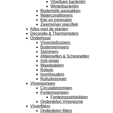
Vloeibare bacteriën
Winterbacteriën
Bodemslib aanpakken
Waterconditioners
Klei en mineralen
Zwemvijver specifiek
Alles voor de planten
Decoratie & Thermometers
Onderhoud
Vijverstofzuigers
Bodemreinigers
Skimmers
Afdeknetten & Schepnetten
Anti-reiger
Waadpakken
Robots
Ijsvrijhouders
Rolluikreiniger
Vijverpompen
Circulatiepompen
Fonteinpompen
Fonteinopzetstukken
Onderdelen Vijverpomp
Vijverfilters
Onderdelen filters