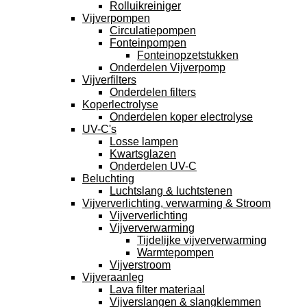
Rolluikreiniger
Vijverpompen
Circulatiepompen
Fonteinpompen
Fonteinopzetstukken
Onderdelen Vijverpomp
Vijverfilters
Onderdelen filters
Koperlectrolyse
Onderdelen koper electrolyse
UV-C's
Losse lampen
Kwartsglazen
Onderdelen UV-C
Beluchting
Luchtslang & luchtstenen
Vijververlichting, verwarming & Stroom
Vijververlichting
Vijververwarming
Tijdelijke vijververwarming
Warmtepompen
Vijverstroom
Vijveraanleg
Lava filter materiaal
Vijverslangen & slangklemmen