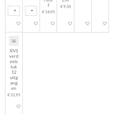
f
€ 9,50
€ 54,95
In winkelwagen
In winkelwagen
In winkelwagen
In winkelwagen
In winkelwagen
In winkel
RVS
verd
eels
tuk
12
uitg
ang
en
€ 22,95
In winkelwagen