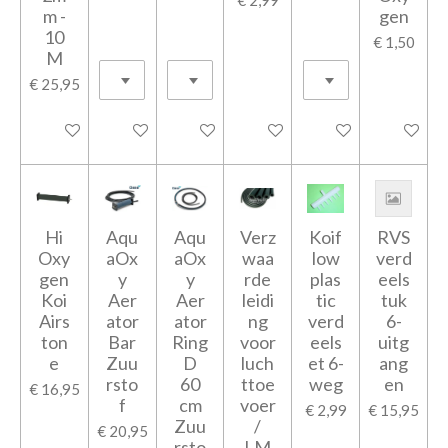
m -
gen
10
€ 1,50
M
€ 25,95
In winkelwagen
In winkelwagen
In winkelwagen
In winkelwagen
In winkelwagen
In winkel
Hi
Aqu
Aqu
Verz
Koif
RVS
Oxy
aOx
aOx
waa
low
verd
gen
y
y
rde
plas
eels
Koi
Aer
Aer
leidi
tic
tuk
Airs
ator
ator
ng
verd
6-
ton
Bar
Ring
voor
eels
uitg
e
Zuu
D
luch
et 6-
ang
rsto
60
ttoe
weg
en
€ 16,95
f
cm
voer
€ 2,99
€ 15,95
Zuu
/
€ 20,95
rsto
LM