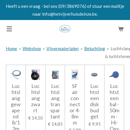
Heeft u een vraag - bel ons (09/3869076) of stuur een mailtje
Ga
naar info@hetvijverhuisdeinze.be.
direct
naar
de
hoofdinhoud
Home
»
Webshop
»
Vijvermaterialen
»
Beluchting
»
Luchtslan
& luchtstene
Luc
Luc
Luc
SF
Luc
Luc
htsl
htsl
htsl
air
htst
htst
ang
ang
ang
con
een
een
gew
zwa
tran
nect
disk
bal -
ape
rt
spar
or 4-
bud
50m
nd
tant
8m
get
m -
€ 14,50
8/1
m
Hi-
€ 14,85
€ 9,95
2m
Oxy
€ 2,99