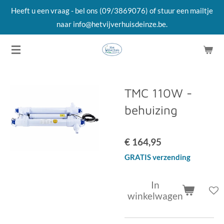
Heeft u een vraag - bel ons (09/3869076) of stuur een mailtje
Ga
naar info@hetvijverhuisdeinze.be.
direct
naar
de
hoofdinhoud
TMC 110W -
behuizing
€ 164,95
GRATIS verzending
In
winkelwagen