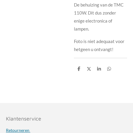
De behuizing van de TMC
110W. Dit dus zonder
enige electronica of
lampen.
Foto is niet adequaat voor
hetgeen u ontvangt!
D
D
S
D
e
e
h
e
l
e
a
l
e
l
r
e
n
e
n
Klantenservice
Retourneren