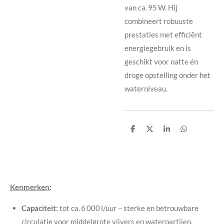
van ca. 95 W. Hij
combineert robuuste
prestaties met efficiënt
energiegebruik en is
geschikt voor natte én
droge opstelling onder het
waterniveau.
D
D
S
D
e
e
h
e
l
e
a
l
e
l
r
e
n
e
n
Kenmerken
:
Capaciteit:
tot ca. 6 000 l/uur – sterke en betrouwbare
circulatie voor middelgrote vijvers en waterpartijen.