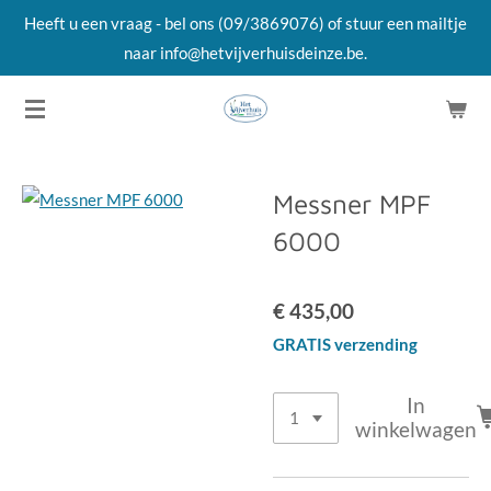
Heeft u een vraag - bel ons (09/3869076) of stuur een mailtje
Ga
naar info@hetvijverhuisdeinze.be.
direct
naar
de
hoofdinhoud
Messner MPF
6000
€ 435,00
GRATIS verzending
In
winkelwagen