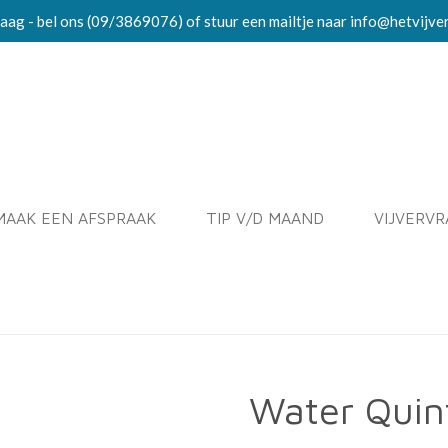
aag - bel ons (09/3869076) of stuur een mailtje naar info@hetvijve
MAAK EEN AFSPRAAK
TIP V/D MAAND
VIJVERV
Water Quin