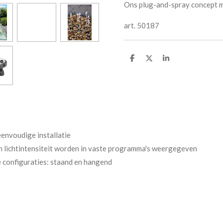
Ons plug-and-spray concept ma
art. 50187
D
D
S
e
e
h
l
e
a
e
l
r
n
e
eenvoudige installatie
n lichtintensiteit worden in vaste programma's weergegeven
e configuraties: staand en hangend