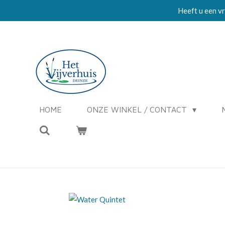
Heeft u een vr
Ga
direct
naar
de
hoofdinhoud
HOME
ONZE WINKEL / CONTACT