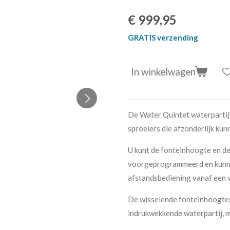
€ 999,95
GRATIS verzending
In winkelwagen
De Water Quintet waterpartij b
sproeiers die afzonderlijk ku
U kunt de fonteinhoogte en de 
voorgeprogrammeerd en kunne
afstandsbediening vanaf een v
De wisselende fonteinhoogtes
indrukwekkende waterpartij, m