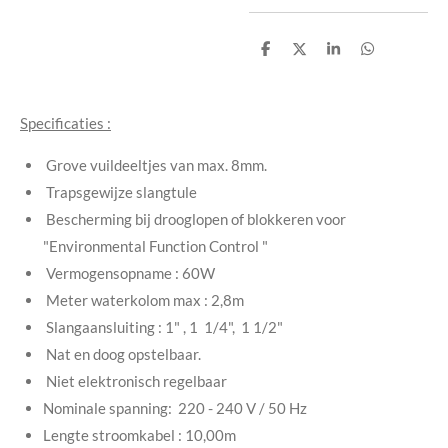
D
D
S
D
e
e
h
e
l
e
a
l
e
l
r
e
n
e
n
Specificaties :
Grove vuildeeltjes van max. 8mm.
Trapsgewijze slangtule
Bescherming bij drooglopen of blokkeren voor
"Environmental Function Control "
Vermogensopname : 60W
Meter waterkolom max : 2,8m
Slangaansluiting : 1" , 1 1/4", 1 1/2"
Nat en doog opstelbaar.
Niet elektronisch regelbaar
Nominale spanning: 220 - 240 V / 50 Hz
Lengte stroomkabel : 10,00m