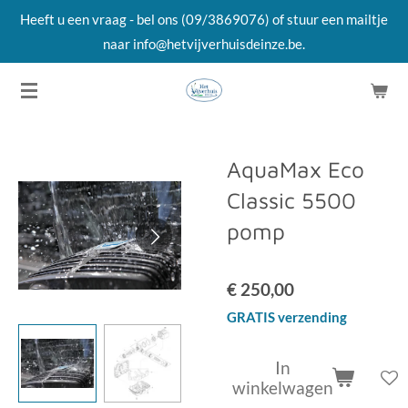
Heeft u een vraag - bel ons (09/3869076) of stuur een mailtje
Ga
naar info@hetvijverhuisdeinze.be.
direct
naar
de
hoofdinhoud
AquaMax Eco
Classic 5500
pomp
€ 250,00
GRATIS verzending
In
winkelwagen