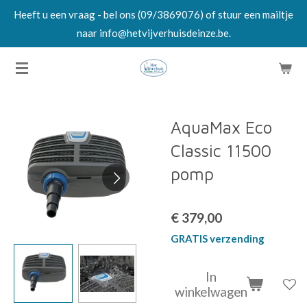
Heeft u een vraag - bel ons (09/3869076) of stuur een mailtje
Ga
naar info@hetvijverhuisdeinze.be.
direct
naar
de
hoofdinhoud
AquaMax Eco
Classic 11500
pomp
€ 379,00
GRATIS verzending
In
winkelwagen