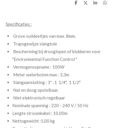
D
D
S
D
e
e
h
e
l
e
a
l
e
l
r
e
n
e
n
Specificaties :
Grove vuildeeltjes van max. 8mm.
Trapsgewijze slangtule
Bescherming bij drooglopen of blokkeren voor
"Environmental Function Control "
Vermogensopname : 100W
Meter waterkolom max : 3,3m
Slangaansluiting : 1" , 1 1/4", 1 1/2"
Nat en doog opstelbaar.
Niet elektronisch regelbaar
Nominale spanning : 220 - 240 V / 50 Hz
Lengte stroomkabel : 10,00m
Nettogewicht :5,00 kg