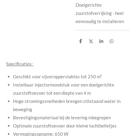
Doelgerichte
zuurstofverrijking - heel
eenvoudig te installeren
D
D
S
D
e
e
h
e
l
e
a
l
e
l
r
e
n
e
n
Specificaties:
Geschikt voor vijveroppervlaktes tot 250 m²
Instelbaar injectormondstuk voor een doelgerichte
zuurstoftoevoer tot een diepte van 4 m
Hoge stromingssnelheden brengen stilstaand water in
beweging
Bevestigingsmateriaal bij de levering inbegrepen
Optimale zuurstoftoevoer door kleine luchtbelletjes
Vermogingsopname: 650 W