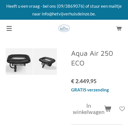
Heeft u een vraag - bel ons (09/3869076) of stuur een mailtje
Ga
naar info@hetvijverhuisdeinze.be.
direct
naar
de
hoofdinhoud
Aqua Air 250
ECO
€ 2.449,95
GRATIS verzending
In
winkelwagen