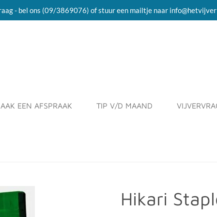
raag - bel ons (09/3869076) of stuur een mailtje naar info@hetvijver
AAK EEN AFSPRAAK
TIP V/D MAAND
VIJVERVR
Hikari Stap