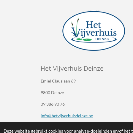
Het Vijverhuis Deinze
Emiel Clauslaan 69
9800 Deinze
09 386 90 76
info@hetvijverhuisdeinze.be
BE0834.767.251
Deze website gebruikt cookies voor analyse-doeleinden en/of het t