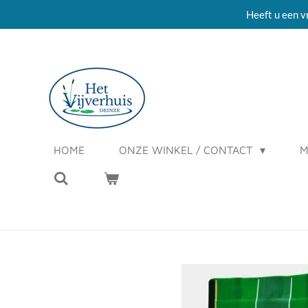
Heeft u een v
Ga
direct
naar
de
hoofdinhoud
HOME
ONZE WINKEL / CONTACT
M