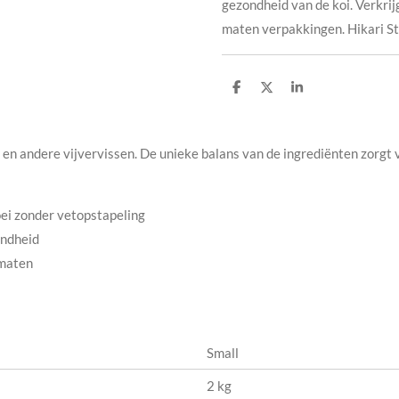
gezondheid van de koi. Verkrijg
maten verpakkingen. Hikari S
D
D
S
e
e
h
l
e
a
e
l
r
n
e
i en andere vijvervissen. De unieke balans van de ingrediënten zorgt
ei zonder vetopstapeling
ondheid
ormaten
Small
2 kg