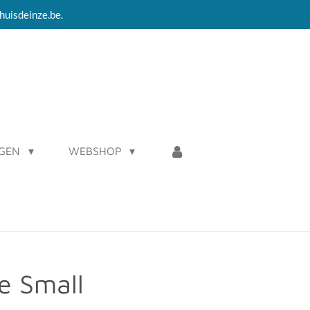
huisdeinze.be.
AGEN
WEBSHOP
le Small