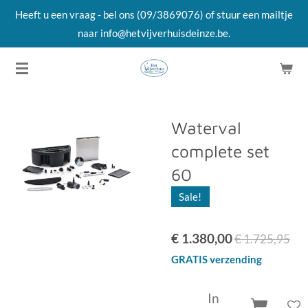
Heeft u een vraag - bel ons (09/3869076) of stuur een mailtje
Ga
naar info@hetvijverhuisdeinze.be.
direct
naar
de
hoofdinhoud
Waterval
complete set
60
Sale!
€ 1.380,00
€ 1.725,95
GRATIS verzending
In