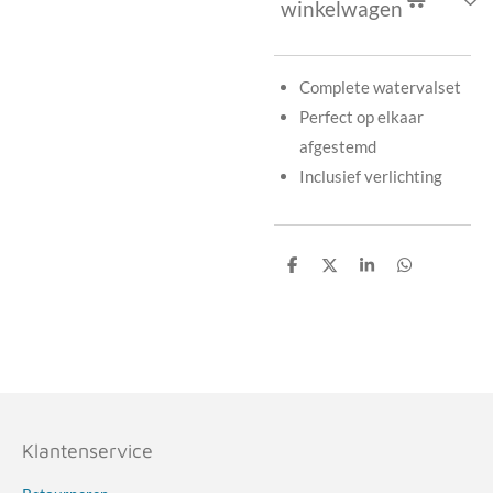
winkelwagen
Complete watervalset
Perfect op elkaar
afgestemd
Inclusief verlichting
D
D
S
D
e
e
h
e
l
e
a
l
e
l
r
e
n
e
n
Klantenservice