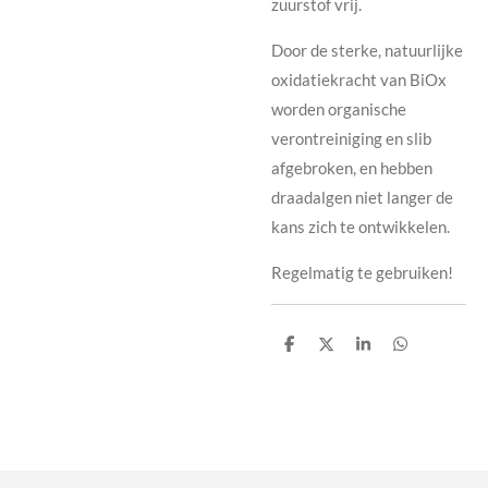
zuurstof vrij.
Door de sterke, natuurlijke
oxidatiekracht van BiOx
worden organische
verontreiniging en slib
afgebroken, en hebben
draadalgen niet langer de
kans zich te ontwikkelen.
Regelmatig te gebruiken!
D
D
S
D
e
e
h
e
l
e
a
l
e
l
r
e
n
e
n