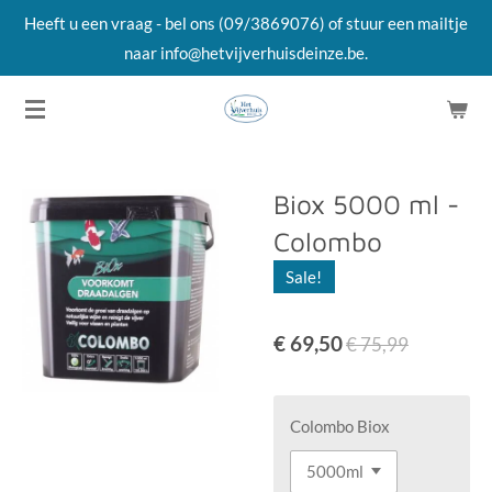
Heeft u een vraag - bel ons (09/3869076) of stuur een mailtje
Ga
naar info@hetvijverhuisdeinze.be.
direct
naar
de
hoofdinhoud
Biox 5000 ml -
Colombo
Sale!
€ 69,50
€ 75,99
Colombo Biox