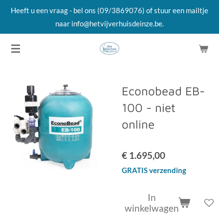
Heeft u een vraag - bel ons (09/3869076) of stuur een mailtje
Ga
naar info@hetvijverhuisdeinze.be.
direct
naar
de
hoofdinhoud
Econobead EB-
100 - niet
online
€ 1.695,00
GRATIS verzending
In
winkelwagen