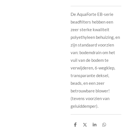
De AquaForte EB-serie
beadfilters hebben een
zeer sterke kwaliteit
polyethyleen behuizing, en
zijn standaard voorzien
van: bodemdrain om het
vuil van de bodem te
verwijderen, 6-wegklep,
transparante deksel,
beads, en een zeer
betrouwbare blower!
(tevens voorzien van
geluiddemper).
D
D
S
D