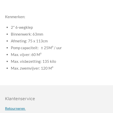
e
e
h
e
l
e
a
l
e
l
r
e
n
e
n
Kenmerken:
2" 6-wegklep
Binnenwerk: 63mm
Afmeting: 75 x 113cm
Pomp capaciteit: ± 25M³ / uur
Max. vijver: 60 M³
Max. visbezetting: 135 kilo
Max. zwemvijver: 120 M³
Klantenservice
Retourneren