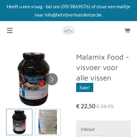
Heeft u een vraag - bel ons (09/3869076) of stuur een mailtje
Ga
naar info@hetvijverhuisdeinze.be.
direct
naar
de
hoofdinhoud
Malamix Food -
visvoer voor
alle vissen
Sale!
€ 22,50
€ 24,95
Inhoud