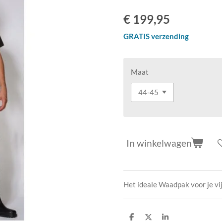
€ 199,95
GRATIS verzending
Maat
In winkelwagen
Het ideale Waadpak voor je vi
D
D
S