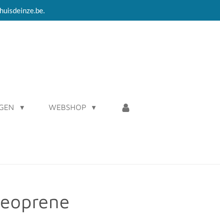
huisdeinze.be.
AGEN
WEBSHOP
eoprene