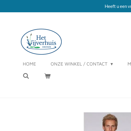
Heeft u een v
Ga
direct
naar
de
hoofdinhoud
HOME
ONZE WINKEL / CONTACT
M