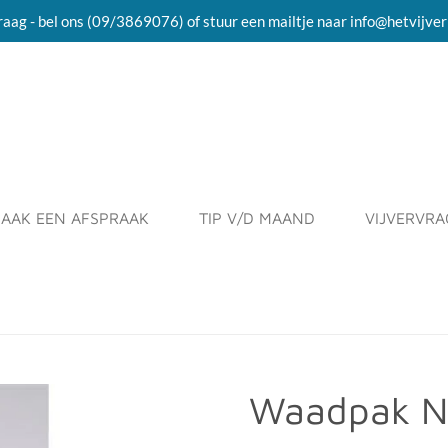
raag - bel ons (09/3869076) of stuur een mailtje naar info@hetvijver
AAK EEN AFSPRAAK
TIP V/D MAAND
VIJVERVR
Waadpak N