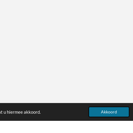
at u hiermee akkoord.
Akkoord
Powered by
JouwWeb