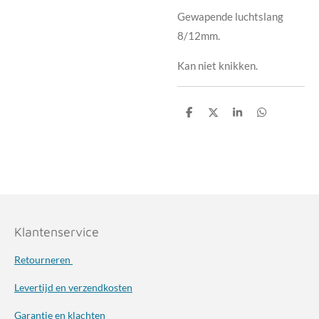
Gewapende luchtslang
8/12mm.
Kan niet knikken.
D
D
S
D
e
e
h
e
l
e
a
l
e
l
r
e
n
e
n
Klantenservice
Retourneren
Levertijd en verzendkosten
Garantie en klachten