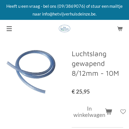
Heeft u een vraag - bel ons (09/3869076) of stuur een mailtje
Ga
naar info@hetvijverhuisdeinze.be.
direct
naar
de
hoofdinhoud
Luchtslang
gewapend
8/12mm - 10M
€ 25,95
In
winkelwagen