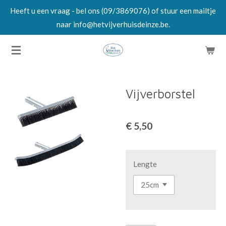
Heeft u een vraag - bel ons (09/3869076) of stuur een mailtje
Ga
naar info@hetvijverhuisdeinze.be.
direct
naar
de
hoofdinhoud
Vijverborstel
€ 5,50
Lengte