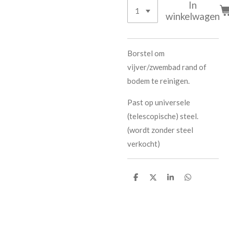
In
winkelwagen
Borstel om
vijver/zwembad rand of
bodem te reinigen.
Past op universele
(telescopische) steel.
(wordt zonder steel
verkocht)
D
D
S
D
e
e
h
e
l
e
a
l
e
l
r
e
n
e
n