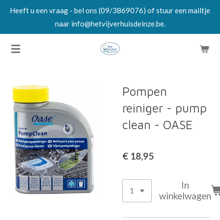
Heeft u een vraag - bel ons (09/3869076) of stuur een mailtje
Ga
naar info@hetvijverhuisdeinze.be.
direct
naar
de
hoofdinhoud
Pompen
reiniger - pump
clean - OASE
€ 18,95
In
winkelwagen