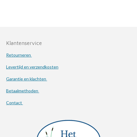
l
e
a
l
e
l
r
e
n
e
n
Klantenservice
Retourneren
Levertijd en verzendkosten
Garantie en klachten
Betaalmethoden
Contact