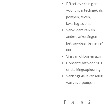
Effectieve reiniger
voor vijvertechniek als
pompen, zeven,
kwartsglas enz.
Verwijdert kalk en
andere afzettingen
betrouwbaar binnen 24
uur
Vrij van chloor en azijn
Concentraat voor 10 l
ontkalkingsoplossing
Verlengt de levensduur
van vijverpompen
D
D
S
D
e
e
h
e