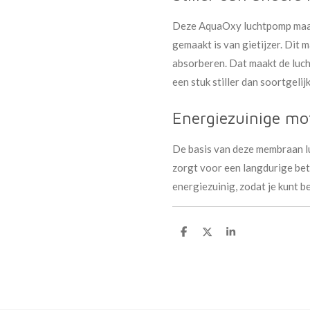
Deze AquaOxy luchtpomp maakt
gemaakt is van gietijzer. Dit 
absorberen. Dat maakt de luch
een stuk stiller dan soortgeli
Energiezuinige mo
De basis van deze membraan lu
zorgt voor een langdurige be
energiezuinig, zodat je kunt b
D
D
S
e
e
h
l
e
a
e
l
r
n
e