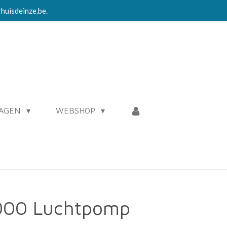
rhuisdeinze.be.
RAGEN
WEBSHOP
000 Luchtpomp