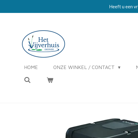
Heeft u een vr
Ga
direct
naar
de
hoofdinhoud
HOME
ONZE WINKEL / CONTACT