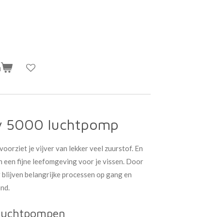
n
 5000 luchtpomp
rziet je vijver van lekker veel zuurstof. En
an een fijne leefomgeving voor je vissen. Door
blijven belangrijke processen op gang en
ond.
e luchtpompen