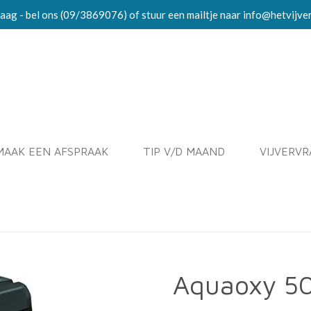
aag - bel ons (09/3869076) of stuur een mailtje naar info@hetvijve
MAAK EEN AFSPRAAK
TIP V/D MAAND
VIJVERV
Aquaoxy 5