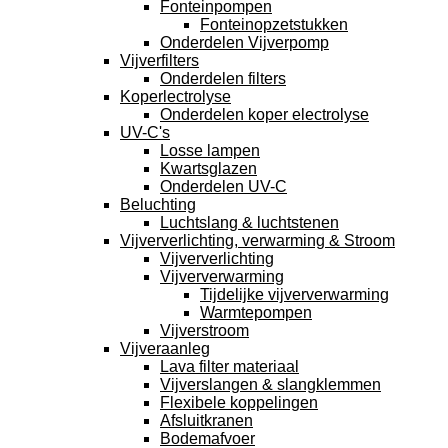
Fonteinpompen
Fonteinopzetstukken
Onderdelen Vijverpomp
Vijverfilters
Onderdelen filters
Koperlectrolyse
Onderdelen koper electrolyse
UV-C's
Losse lampen
Kwartsglazen
Onderdelen UV-C
Beluchting
Luchtslang & luchtstenen
Vijververlichting, verwarming & Stroom
Vijververlichting
Vijververwarming
Tijdelijke vijververwarming
Warmtepompen
Vijverstroom
Vijveraanleg
Lava filter materiaal
Vijverslangen & slangklemmen
Flexibele koppelingen
Afsluitkranen
Bodemafvoer