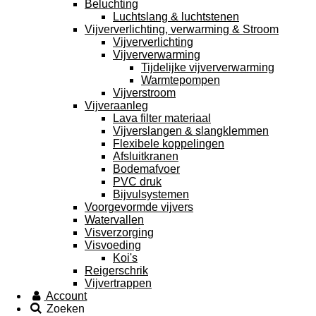
Beluchting
Luchtslang & luchtstenen
Vijververlichting, verwarming & Stroom
Vijververlichting
Vijververwarming
Tijdelijke vijververwarming
Warmtepompen
Vijverstroom
Vijveraanleg
Lava filter materiaal
Vijverslangen & slangklemmen
Flexibele koppelingen
Afsluitkranen
Bodemafvoer
PVC druk
Bijvulsystemen
Voorgevormde vijvers
Watervallen
Visverzorging
Visvoeding
Koi's
Reigerschrik
Vijvertrappen
Account
Zoeken