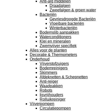
Anti-alg middelen
Draadalgen
Zweefalgen & groen water
Bacteriën
Gevriesdroogde Bacteriën
Vloeibare bacteriën
Winterbacteriën
Bodemslib aanpakken
Waterconditioners
Klei en mineralen
Zwemvijver specifiek
Alles voor de planten
Decoratie & Thermometers
Onderhoud
Vijverstofzuigers
Bodemreinigers
Skimmers
Afdeknetten & Schepnetten
Anti-reiger
Waadpakken
Robots
Ijsvrijhouders
Rolluikreiniger
Vijverpompen
Circulatiepompen