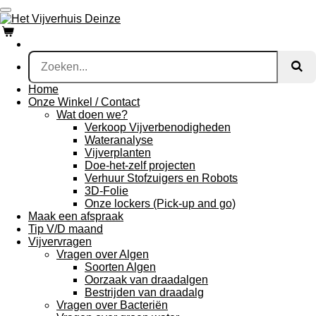
Ga
direct
naar
de
hoofdinhoud
Home
Onze Winkel / Contact
Wat doen we?
Verkoop Vijverbenodigheden
Wateranalyse
Vijverplanten
Doe-het-zelf projecten
Verhuur Stofzuigers en Robots
3D-Folie
Onze lockers (Pick-up and go)
Maak een afspraak
Tip V/D maand
Vijvervragen
Vragen over Algen
Soorten Algen
Oorzaak van draadalgen
Bestrijden van draadalg
Vragen over Bacteriën