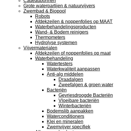
Cadeaubonnen
Grote waterpartijen & natuurvijvers
Zwembad & Biopool
Robots
Afdekzeilen & noppenfolies op MAAT
Waterbehandelingsproducten
Wand- & Bodem reinigers
Thermometers
Hydrolyse systemen
Vijvermaterialen
Afdekzeilen of noppenfolies op maat
Waterbehandeling
Watertesters
Waterkwaliteit aanpassen
Anti-alg middelen
Draadalgen
Zweefalgen & groen water
Bacteriën
Gevriesdroogde Bacteriën
Vloeibare bacteriën
Winterbacteriën
Bodemslib aanpakken
Waterconditioners
Klei en mineralen
Zwemvijver specifiek