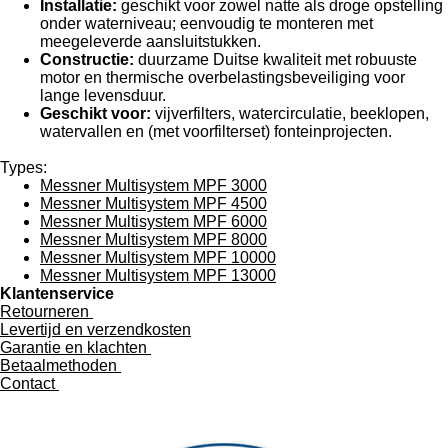
Installatie:
geschikt voor zowel natte als droge opstelling
onder waterniveau; eenvoudig te monteren met
meegeleverde aansluitstukken.
Constructie:
duurzame Duitse kwaliteit met robuuste
motor en thermische overbelastingsbeveiliging voor
lange levensduur.
Geschikt voor:
vijverfilters, watercirculatie, beeklopen,
watervallen en (met voorfilterset) fonteinprojecten.
Types:
Messner Multisystem MPF 3000
Messner Multisystem MPF 4500
Messner Multisystem MPF 6000
Messner Multisystem MPF 8000
Messner Multisystem MPF 10000
Messner Multisystem MPF 13000
Klantenservice
Retourneren
Levertijd en verzendkosten
Garantie en klachten
Betaalmethoden
Contact