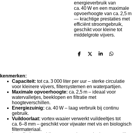
energieverbruik van
ca. 40 W en een maximale
opvoerhoogte van ca. 2,5 m
— krachtige prestaties met
efficiënt stroomgebruik,
geschikt voor kleine tot
middelgrote vijvers.
D
D
S
D
e
e
h
e
l
e
a
l
e
l
r
e
n
e
n
kenmerken:
Capaciteit:
tot ca. 3 000 liter per uur – sterke circulatie
voor kleinere vijvers, filtersystemen en waterpartijen.
Maximale opvoerhoogte:
ca. 2,5 m – ideaal voor
watervalletjes, beeklopen en filtratie met
hoogteverschillen.
Energiezuinig:
ca. 40 W – laag verbruik bij continu
gebruik.
Vuildoorlaat:
vortex‑waaier verwerkt vuildeeltjes tot
ca. 6–8 mm – geschikt voor vijwater met vis en biologisch
filtermateriaal.