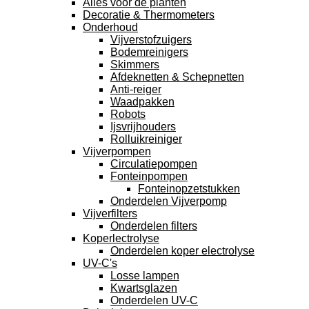
Alles voor de planten
Decoratie & Thermometers
Onderhoud
Vijverstofzuigers
Bodemreinigers
Skimmers
Afdeknetten & Schepnetten
Anti-reiger
Waadpakken
Robots
Ijsvrijhouders
Rolluikreiniger
Vijverpompen
Circulatiepompen
Fonteinpompen
Fonteinopzetstukken
Onderdelen Vijverpomp
Vijverfilters
Onderdelen filters
Koperlectrolyse
Onderdelen koper electrolyse
UV-C's
Losse lampen
Kwartsglazen
Onderdelen UV-C