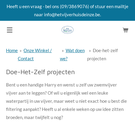
Heeft u een vraag - bel ons (09/3869076) of stuur een mailtje
Ga
naar info@hetvijverhuisdeinze.be.
direct
naar
de
hoofdinhoud
Home
»
Onze Winkel /
»
Wat doen
»
Doe-het-zelf
Contact
we?
projecten
Doe-Het-Zelf projecten
Bent u een handige Harry en wenst u zelf uw zwemvijver
vijver aan te leggen? Of wil u eigenlijk wel een leuke
waterpartij in uw vijver, maar weet u niet exact hoe u best die
filtering aanpakt? Heeft u al enkele weken op uw idee zitten
broeden, maar twijfelt u nog?