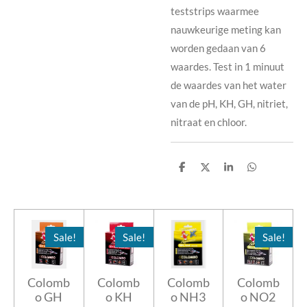
teststrips waarmee
nauwkeurige meting kan
worden gedaan van 6
waardes. Test in 1 minuut
de waardes van het water
van de pH, KH, GH, nitriet,
nitraat en chloor.
D
D
S
D
e
e
h
e
l
e
a
l
e
l
r
e
n
e
n
Sale!
Sale!
Sale!
Colomb
Colomb
Colomb
Colomb
o GH
o KH
o NH3
o NO2