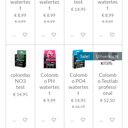
watertes
watertes
test
watertes
t
t
t
€ 14,95
€ 8,99
€ 8,99
€ 8,99
€ 9,99
€ 9,99
€ 9,99
In winkelwagen
In winkelwagen
In winkelwagen
In winkelwage
Sale!
Uitverkocht
colombo
Colomb
Colomb
Colomb
NO3
o PH
o PO4
o Testlab
test
watertes
watertes
professi
t
t
onal
€ 14,95
€ 9,99
€ 14,95
€ 52,50
€ 16,49
In winkelwagen
In winkelwagen
In winkelwagen
Houd mij op de