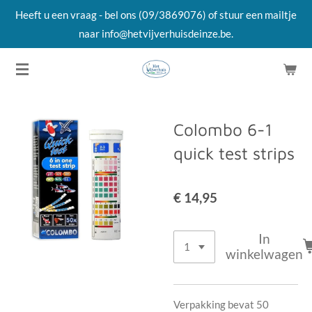
Heeft u een vraag - bel ons (09/3869076) of stuur een mailtje
Ga
naar info@hetvijverhuisdeinze.be.
direct
naar
de
hoofdinhoud
Colombo 6-1
quick test strips
€ 14,95
In
winkelwagen
Verpakking bevat 50