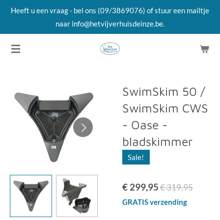
Heeft u een vraag - bel ons (09/3869076) of stuur een mailtje
Ga
naar info@hetvijverhuisdeinze.be.
direct
naar
de
hoofdinhoud
SwimSkim 50 /
SwimSkim CWS
- Oase -
bladskimmer
Sale!
€ 299,95
€ 319,95
GRATIS verzending