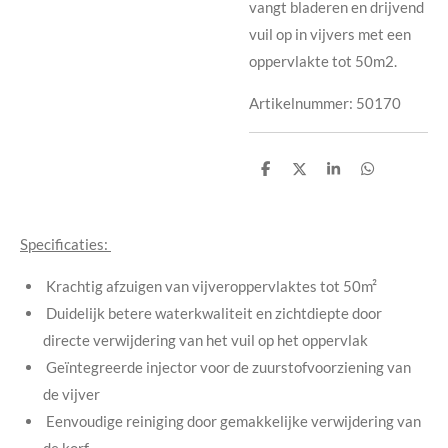
vangt bladeren en drijvend
vuil op in vijvers met een
oppervlakte tot 50m2.
Artikelnummer:
50170
D
D
S
D
e
e
h
e
l
e
a
l
e
l
r
e
n
e
n
Specificaties:
Krachtig afzuigen van vijveroppervlaktes tot 50m²
Duidelijk betere waterkwaliteit en zichtdiepte door
directe verwijdering van het vuil op het oppervlak
Geïntegreerde injector voor de zuurstofvoorziening van
de vijver
Eenvoudige reiniging door gemakkelijke verwijdering van
de korf