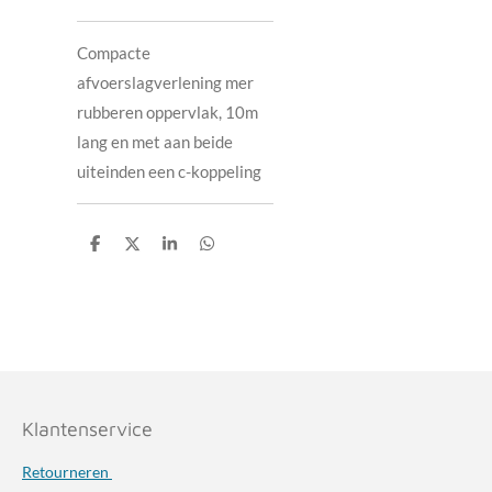
Compacte
afvoerslagverlening mer
rubberen oppervlak, 10m
lang en met aan beide
uiteinden een c-koppeling
D
D
S
D
e
e
h
e
l
e
a
l
e
l
r
e
n
e
n
Klantenservice
Retourneren