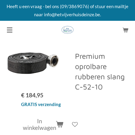
Heeft u een vraag - bel ons (09/3869076) of stuur een mailtje
Ga
naar info@hetvijverhuisdeinze.be.
direct
naar
de
hoofdinhoud
Premium
oprolbare
rubberen slang
C-52-10
€ 184,95
GRATIS verzending
In
winkelwagen